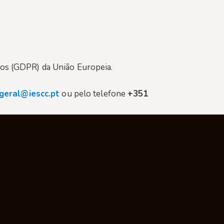
dos (GDPR) da União Europeia.
geral@iescc.pt
ou pelo telefone
+351