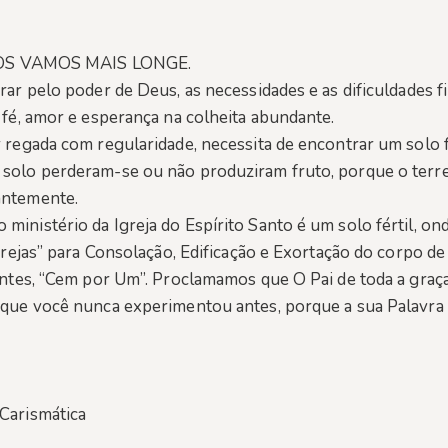
OS VAMOS MAIS LONGE.
rar pelo poder de Deus, as necessidades e as dificuldades
 fé, amor e esperança na colheita abundante.
 regada com regularidade, necessita de encontrar um solo f
solo perderam-se ou não produziram fruto, porque o terre
antemente.
inistério da Igreja do Espírito Santo é um solo fértil, on
Igrejas” para Consolação, Edificação e Exortação do corpo d
dantes, “Cem por Um”. Proclamamos que O Pai de toda a graç
l que você nunca experimentou antes, porque a sua Palavr
Carismática