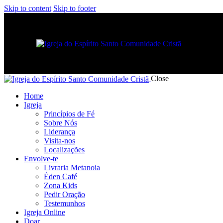
Skip to content
Skip to footer
Close
Home
Igreja
Princípios de Fé
Sobre Nós
Liderança
Visita-nos
Localizações
Envolve-te
Livraria Metanoia
Éden Café
Zona Kids
Pedir Oração
Testemunhos
Igreja Online
Doar