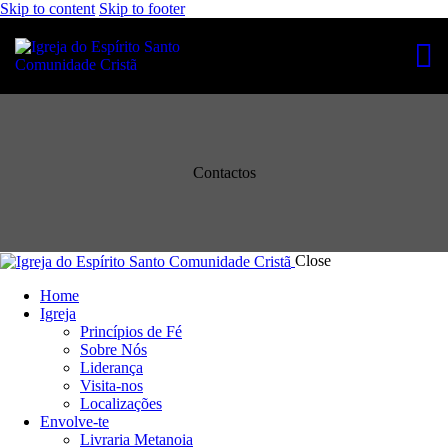
Skip to content
Skip to footer
Contactos
Close
Home
Igreja
Princípios de Fé
Sobre Nós
Liderança
Visita-nos
Localizações
Envolve-te
Livraria Metanoia