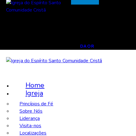
DAOR
Home
Igreja
Princípios de Fé
Sobre Nós
Liderança
Visita-nos
Localizações