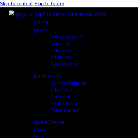
Skip to content
Skip to footer
Home
Igreja
Princípios de Fé
Sobre Nós
Liderança
Visita-nos
Localizações
Envolve-te
Livraria Metanoia
Éden Café
Zona Kids
Pedir Oração
Testemunhos
Igreja Online
Doar
Blog