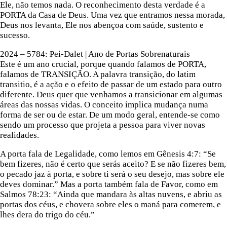
Ele, não temos nada. O reconhecimento desta verdade é a
PORTA da Casa de Deus. Uma vez que entramos nessa morada,
Deus nos levanta, Ele nos abençoa com saúde, sustento e
sucesso.
2024 – 5784: Pei-Dalet | Ano de Portas Sobrenaturais
Este é um ano crucial, porque quando falamos de PORTA,
falamos de TRANSIÇÃO. A palavra transição, do latim
transitio, é a ação e o efeito de passar de um estado para outro
diferente. Deus quer que venhamos a transicionar em algumas
áreas das nossas vidas. O conceito implica mudança numa
forma de ser ou de estar. De um modo geral, entende-se como
sendo um processo que projeta a pessoa para viver novas
realidades.
A porta fala de Legalidade, como lemos em Gênesis 4:7: “Se
bem fizeres, não é certo que serás aceito? E se não fizeres bem,
o pecado jaz à porta, e sobre ti será o seu desejo, mas sobre ele
deves dominar.” Mas a porta também fala de Favor, como em
Salmos 78:23: “Ainda que mandara às altas nuvens, e abriu as
portas dos céus, e chovera sobre eles o maná para comerem, e
lhes dera do trigo do céu.”