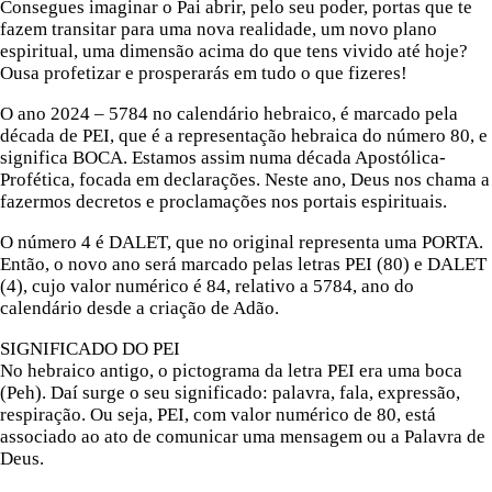
Consegues imaginar o Pai abrir, pelo seu poder, portas que te
fazem transitar para uma nova realidade, um novo plano
espiritual, uma dimensão acima do que tens vivido até hoje?
Ousa profetizar e prosperarás em tudo o que fizeres!
O ano 2024 – 5784 no calendário hebraico, é marcado pela
década de PEI, que é a representação hebraica do número 80, e
significa BOCA. Estamos assim numa década Apostólica-
Profética, focada em declarações. Neste ano, Deus nos chama a
fazermos decretos e proclamações nos portais espirituais.
O número 4 é DALET, que no original representa uma PORTA.
Então, o novo ano será marcado pelas letras PEI (80) e DALET
(4), cujo valor numérico é 84, relativo a 5784, ano do
calendário desde a criação de Adão.
SIGNIFICADO DO PEI
No hebraico antigo, o pictograma da letra PEI era uma boca
(Peh). Daí surge o seu significado: palavra, fala, expressão,
respiração. Ou seja, PEI, com valor numérico de 80, está
associado ao ato de comunicar uma mensagem ou a Palavra de
Deus.