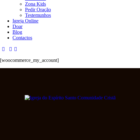
Zona Kids
Pedir Oração
Testemunhos
Igreja Online
Doar
Blog
Contactos
[woocommerce_my_account]