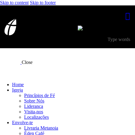
Skip to content
Skip to footer
Close
Home
Igreja
Princípios de Fé
Sobre Nós
Liderança
Visita-nos
Localizações
Envolve-te
Livraria Metanoia
Éden Café