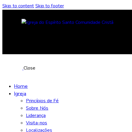
Skip to content
Skip to footer
Close
Home
Igreja
Princípios de Fé
Sobre Nós
Liderança
Visita-nos
Localizações