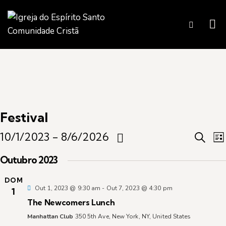
Festival
E
10/1/2023
 - 
8/6/2026
P
L
e
S
i
v
Outubro 2023
s
s
e
q
t
l
DOM
u
e
a
Out 1, 2023 @ 9:30 am
-
Out 7, 2023 @ 4:30 pm
1
e
i
The Newcomers Lunch
s
c
n
t
a
Manhattan Club
350 5th Ave, New York, NY, United States
i