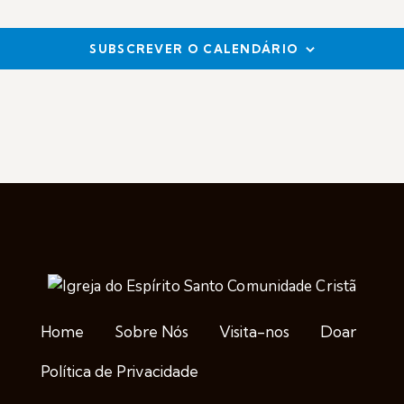
t
a
i
SUBSCREVER O CALENDÁRIO
n
d
V
i
e
w
Home
Sobre Nós
Visita-nos
Doar
s
Política de Privacidade
N