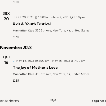
r
$200
o
t
n
SEX
o
e
Out 20, 2023 @ 10:00 am
-
Nov 9, 2023 @ 3:30 pm
20
i
d
Kids & Youth Festival
s
a
Manhattan Club
350 5th Ave, New York, NY, United States
t
$270
S
a
s
Novembro 2023
e
QUI
Nov 16, 2023 @ 3:00 pm
-
Nov 25, 2023 @ 7:00 pm
16
a
The Joy of Mother’s Love
Manhattan Club
350 5th Ave, New York, NY, United States
r
$285
i
c
h
Eventos
Hoje
anteriores
Eventos
seguintes